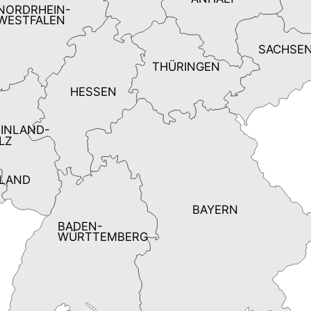
NORDRHEIN-
WESTFALEN
SACHSE
THÜRINGEN
HESSEN
INLAND-
LZ
LAND
BAYERN
BADEN-
WÜRTTEMBERG