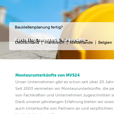
Baustellenplanung fertig?
kurzfristig, langfristig, europaweit
Ideale Monteurunterkünfte mieten –
Deutschland
Frankreich
Niederlande
Belgien
Monteurunterkünfte von MVS24
Unser Unternehmen gibt es schon seit über 20 Jahr
Seit 2003 vermieten wir Monteurunterkünfte, die per
von Fachkräften und Unternehmen zugeschnitten s
Dank unserer jahrelangen Erfahrung bieten wir so
auch Unterkünfte von Partnern an und verpflichten 