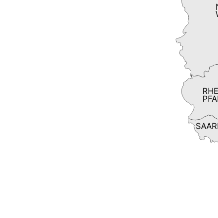
RHE
PFA
SAAR