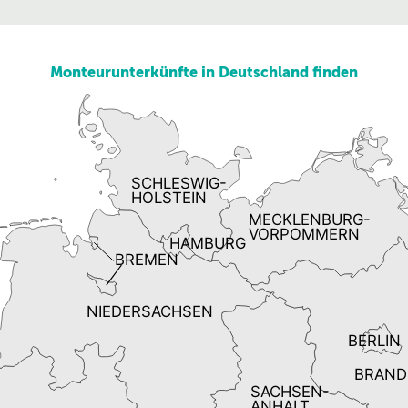
Monteurunterkünfte in Deutschland finden
SCHLESWIG-
HOLSTEIN
MECKLENBURG-
VORPOMMERN
HAMBURG
BREMEN
NIEDERSACHSEN
BERLIN
BRAND
SACHSEN-
ANHALT