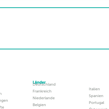
Länder
Deutschland
Italien
Frankreich
n
Spanien
Niederlande
ngen
Portugal
Belgien
fte